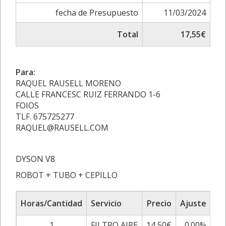
fecha de Presupuesto
11/03/2024
Total
17,55€
Para:
RAQUEL RAUSELL MORENO
CALLE FRANCESC RUIZ FERRANDO 1-6
FOIOS
TLF. 675725277
RAQUEL@RAUSELL.COM
DYSON V8
ROBOT + TUBO + CEPILLO
Horas/Cantidad
Servicio
Precio
Ajuste
Su
1
FILTRO AIRE
14,50€
0.00%