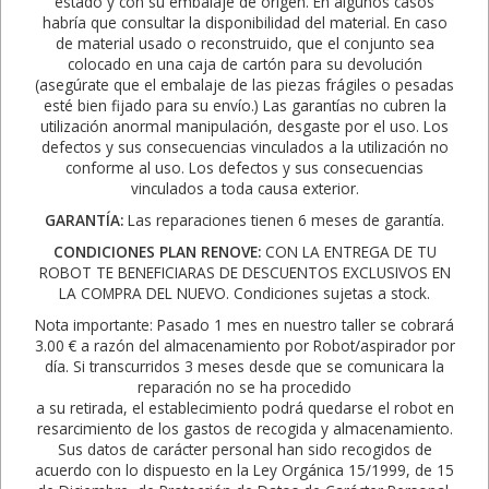
estado y con su embalaje de origen. En algunos casos
habría que consultar la disponibilidad del material. En caso
de material usado o reconstruido, que el conjunto sea
colocado en una caja de cartón para su devolución
(asegúrate que el embalaje de las piezas frágiles o pesadas
esté bien fijado para su envío.) Las garantías no cubren la
utilización anormal manipulación, desgaste por el uso. Los
defectos y sus consecuencias vinculados a la utilización no
conforme al uso. Los defectos y sus consecuencias
vinculados a toda causa exterior.
GARANTÍA:
Las reparaciones tienen 6 meses de garantía.
CONDICIONES PLAN RENOVE:
CON LA ENTREGA DE TU
ROBOT TE BENEFICIARAS DE DESCUENTOS EXCLUSIVOS EN
LA COMPRA DEL NUEVO. Condiciones sujetas a stock.
Nota importante: Pasado 1 mes en nuestro taller se cobrará
3.00 € a razón del almacenamiento por Robot/aspirador por
día. Si transcurridos 3 meses desde que se comunicara la
reparación no se ha procedido
a su retirada, el establecimiento podrá quedarse el robot en
resarcimiento de los gastos de recogida y almacenamiento.
Sus datos de carácter personal han sido recogidos de
acuerdo con lo dispuesto en la Ley Orgánica 15/1999, de 15