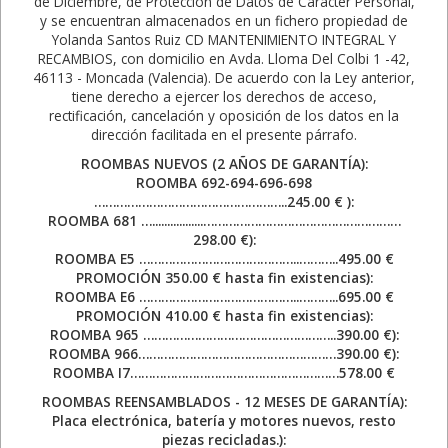
de Diciembre, de Protección de Datos de Carácter Personal,
y se encuentran almacenados en un fichero propiedad de
Yolanda Santos Ruiz CD MANTENIMIENTO INTEGRAL Y
RECAMBIOS, con domicilio en Avda. Lloma Del Colbi 1 -42,
46113 - Moncada (Valencia). De acuerdo con la Ley anterior,
tiene derecho a ejercer los derechos de acceso,
rectificación, cancelación y oposición de los datos en la
dirección facilitada en el presente párrafo.
ROOMBAS NUEVOS (2 AÑOS DE GARANTÍA):
ROOMBA 692-694-696-698
……………………………………………..245.00 € ):
ROOMBA 681 ….................………………………………………………
298.00 €):
ROOMBA E5 ……………………………………..………..495.00 €
PROMOCIÓN 350.00 € hasta fin existencias):
ROOMBA E6 ……………………………………..………..695.00 €
PROMOCIÓN 410.00 € hasta fin existencias):
ROOMBA 965 ……………………………………………..390.00 €):
ROOMBA 966………………………………………………390.00 €):
ROOMBA I7…………………………………………………578.00 €
ROOMBAS REENSAMBLADOS - 12 MESES DE GARANTÍA):
Placa electrónica, batería y motores nuevos, resto
piezas recicladas.):