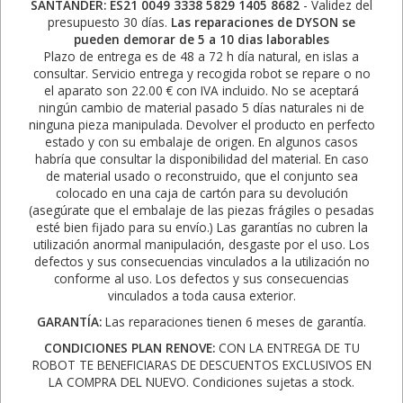
SANTANDER: ES21 0049 3338 5829 1405 8682
- Validez del
presupuesto 30 días.
Las reparaciones de DYSON se
pueden demorar de 5 a 10 dias laborables
Plazo de entrega es de 48 a 72 h día natural, en islas a
consultar. Servicio entrega y recogida robot se repare o no
el aparato son 22.00 € con IVA incluido. No se aceptará
ningún cambio de material pasado 5 días naturales ni de
ninguna pieza manipulada. Devolver el producto en perfecto
estado y con su embalaje de origen. En algunos casos
habría que consultar la disponibilidad del material. En caso
de material usado o reconstruido, que el conjunto sea
colocado en una caja de cartón para su devolución
(asegúrate que el embalaje de las piezas frágiles o pesadas
esté bien fijado para su envío.) Las garantías no cubren la
utilización anormal manipulación, desgaste por el uso. Los
defectos y sus consecuencias vinculados a la utilización no
conforme al uso. Los defectos y sus consecuencias
vinculados a toda causa exterior.
GARANTÍA:
Las reparaciones tienen 6 meses de garantía.
CONDICIONES PLAN RENOVE:
CON LA ENTREGA DE TU
ROBOT TE BENEFICIARAS DE DESCUENTOS EXCLUSIVOS EN
LA COMPRA DEL NUEVO. Condiciones sujetas a stock.