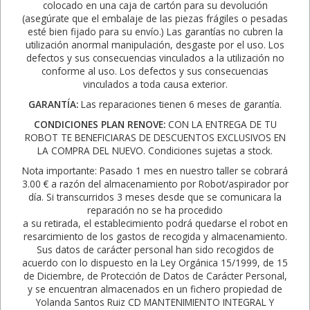
colocado en una caja de cartón para su devolución
(asegúrate que el embalaje de las piezas frágiles o pesadas
esté bien fijado para su envío.) Las garantías no cubren la
utilización anormal manipulación, desgaste por el uso. Los
defectos y sus consecuencias vinculados a la utilización no
conforme al uso. Los defectos y sus consecuencias
vinculados a toda causa exterior.
GARANTÍA:
Las reparaciones tienen 6 meses de garantía.
CONDICIONES PLAN RENOVE:
CON LA ENTREGA DE TU
ROBOT TE BENEFICIARAS DE DESCUENTOS EXCLUSIVOS EN
LA COMPRA DEL NUEVO. Condiciones sujetas a stock.
Nota importante: Pasado 1 mes en nuestro taller se cobrará
3.00 € a razón del almacenamiento por Robot/aspirador por
día. Si transcurridos 3 meses desde que se comunicara la
reparación no se ha procedido
a su retirada, el establecimiento podrá quedarse el robot en
resarcimiento de los gastos de recogida y almacenamiento.
Sus datos de carácter personal han sido recogidos de
acuerdo con lo dispuesto en la Ley Orgánica 15/1999, de 15
de Diciembre, de Protección de Datos de Carácter Personal,
y se encuentran almacenados en un fichero propiedad de
Yolanda Santos Ruiz CD MANTENIMIENTO INTEGRAL Y