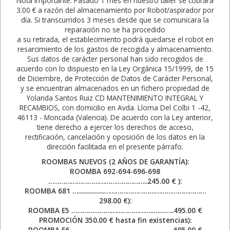
Nota importante: Pasado 1 mes en nuestro taller se cobrará
3.00 € a razón del almacenamiento por Robot/aspirador por
día. Si transcurridos 3 meses desde que se comunicara la
reparación no se ha procedido
a su retirada, el establecimiento podrá quedarse el robot en
resarcimiento de los gastos de recogida y almacenamiento.
Sus datos de carácter personal han sido recogidos de
acuerdo con lo dispuesto en la Ley Orgánica 15/1999, de 15
de Diciembre, de Protección de Datos de Carácter Personal,
y se encuentran almacenados en un fichero propiedad de
Yolanda Santos Ruiz CD MANTENIMIENTO INTEGRAL Y
RECAMBIOS, con domicilio en Avda. Lloma Del Colbi 1 -42,
46113 - Moncada (Valencia). De acuerdo con la Ley anterior,
tiene derecho a ejercer los derechos de acceso,
rectificación, cancelación y oposición de los datos en la
dirección facilitada en el presente párrafo.
ROOMBAS NUEVOS (2 AÑOS DE GARANTÍA):
ROOMBA 692-694-696-698
……………………………………………..245.00 € ):
ROOMBA 681 ….................………………………………………………
298.00 €):
ROOMBA E5 ……………………………………..………..495.00 €
PROMOCIÓN 350.00 € hasta fin existencias):
ROOMBA E6 ……………………………………..………..695.00 €