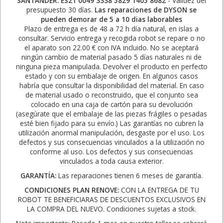
SANTANDER: ES21 0049 3338 5829 1405 8682
- Validez del
presupuesto 30 días.
Las reparaciones de DYSON se
pueden demorar de 5 a 10 dias laborables
Plazo de entrega es de 48 a 72 h día natural, en islas a
consultar. Servicio entrega y recogida robot se repare o no
el aparato son 22.00 € con IVA incluido. No se aceptará
ningún cambio de material pasado 5 días naturales ni de
ninguna pieza manipulada. Devolver el producto en perfecto
estado y con su embalaje de origen. En algunos casos
habría que consultar la disponibilidad del material. En caso
de material usado o reconstruido, que el conjunto sea
colocado en una caja de cartón para su devolución
(asegúrate que el embalaje de las piezas frágiles o pesadas
esté bien fijado para su envío.) Las garantías no cubren la
utilización anormal manipulación, desgaste por el uso. Los
defectos y sus consecuencias vinculados a la utilización no
conforme al uso. Los defectos y sus consecuencias
vinculados a toda causa exterior.
GARANTÍA:
Las reparaciones tienen 6 meses de garantía.
CONDICIONES PLAN RENOVE:
CON LA ENTREGA DE TU
ROBOT TE BENEFICIARAS DE DESCUENTOS EXCLUSIVOS EN
LA COMPRA DEL NUEVO. Condiciones sujetas a stock.