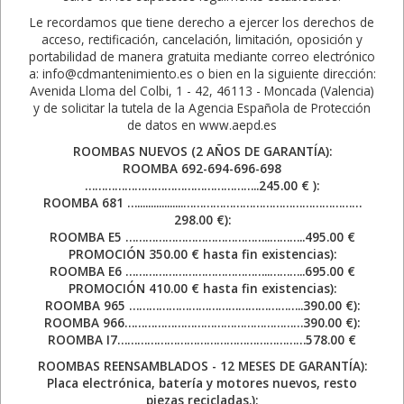
Le recordamos que tiene derecho a ejercer los derechos de
acceso, rectificación, cancelación, limitación, oposición y
portabilidad de manera gratuita mediante correo electrónico
a: info@cdmantenimiento.es o bien en la siguiente dirección:
Avenida Lloma del Colbi, 1 - 42, 46113 - Moncada (Valencia)
y de solicitar la tutela de la Agencia Española de Protección
de datos en www.aepd.es
ROOMBAS NUEVOS (2 AÑOS DE GARANTÍA):
ROOMBA 692-694-696-698
……………………………………………..245.00 € ):
ROOMBA 681 ….................………………………………………………
298.00 €):
ROOMBA E5 ……………………………………..………..495.00 €
PROMOCIÓN 350.00 € hasta fin existencias):
ROOMBA E6 ……………………………………..………..695.00 €
PROMOCIÓN 410.00 € hasta fin existencias):
ROOMBA 965 ……………………………………………..390.00 €):
ROOMBA 966………………………………………………390.00 €):
ROOMBA I7…………………………………………………578.00 €
ROOMBAS REENSAMBLADOS - 12 MESES DE GARANTÍA):
Placa electrónica, batería y motores nuevos, resto
piezas recicladas.):