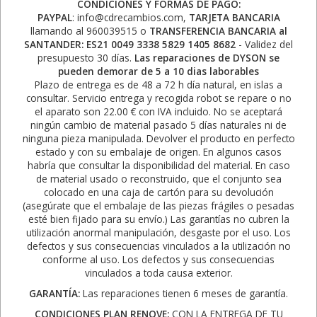
CONDICIONES Y FORMAS DE PAGO:
PAYPAL
: info@cdrecambios.com,
TARJETA BANCARIA
llamando al 960039515 o
TRANSFERENCIA BANCARIA al
SANTANDER: ES21 0049 3338 5829 1405 8682
- Validez del
presupuesto 30 días.
Las reparaciones de DYSON se
pueden demorar de 5 a 10 dias laborables
Plazo de entrega es de 48 a 72 h día natural, en islas a
consultar. Servicio entrega y recogida robot se repare o no
el aparato son 22.00 € con IVA incluido. No se aceptará
ningún cambio de material pasado 5 días naturales ni de
ninguna pieza manipulada. Devolver el producto en perfecto
estado y con su embalaje de origen. En algunos casos
habría que consultar la disponibilidad del material. En caso
de material usado o reconstruido, que el conjunto sea
colocado en una caja de cartón para su devolución
(asegúrate que el embalaje de las piezas frágiles o pesadas
esté bien fijado para su envío.) Las garantías no cubren la
utilización anormal manipulación, desgaste por el uso. Los
defectos y sus consecuencias vinculados a la utilización no
conforme al uso. Los defectos y sus consecuencias
vinculados a toda causa exterior.
GARANTÍA:
Las reparaciones tienen 6 meses de garantía.
CONDICIONES PLAN RENOVE:
CON LA ENTREGA DE TU