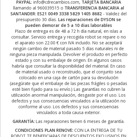
PAYPAL
: info@cdrecambios.com,
TARJETA BANCARIA
llamando al 960039515 o
TRANSFERENCIA BANCARIA al
SANTANDER: ES21 0049 3338 5829 1405 8682
- Validez del
presupuesto 30 días.
Las reparaciones de DYSON se
pueden demorar de 5 a 10 dias laborables
Plazo de entrega es de 48 a 72 h día natural, en islas a
consultar. Servicio entrega y recogida robot se repare o no
el aparato son 22.00 € con IVA incluido. No se aceptará
ningún cambio de material pasado 5 días naturales ni de
ninguna pieza manipulada. Devolver el producto en perfecto
estado y con su embalaje de origen. En algunos casos
habría que consultar la disponibilidad del material. En caso
de material usado o reconstruido, que el conjunto sea
colocado en una caja de cartón para su devolución
(asegúrate que el embalaje de las piezas frágiles o pesadas
esté bien fijado para su envío.) Las garantías no cubren la
utilización anormal manipulación, desgaste por el uso. Los
defectos y sus consecuencias vinculados a la utilización no
conforme al uso. Los defectos y sus consecuencias
vinculados a toda causa exterior.
GARANTÍA:
Las reparaciones tienen 6 meses de garantía.
CONDICIONES PLAN RENOVE:
CON LA ENTREGA DE TU
ROBOT TE BENEFICIARAS DE DESCUENTOS EXCLUSIVOS EN