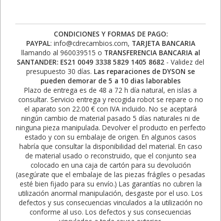
CONDICIONES Y FORMAS DE PAGO:
PAYPAL
: info@cdrecambios.com,
TARJETA BANCARIA
llamando al 960039515 o
TRANSFERENCIA BANCARIA al
SANTANDER: ES21 0049 3338 5829 1405 8682
- Validez del
presupuesto 30 días.
Las reparaciones de DYSON se
pueden demorar de 5 a 10 dias laborables
Plazo de entrega es de 48 a 72 h día natural, en islas a
consultar. Servicio entrega y recogida robot se repare o no
el aparato son 22.00 € con IVA incluido. No se aceptará
ningún cambio de material pasado 5 días naturales ni de
ninguna pieza manipulada. Devolver el producto en perfecto
estado y con su embalaje de origen. En algunos casos
habría que consultar la disponibilidad del material. En caso
de material usado o reconstruido, que el conjunto sea
colocado en una caja de cartón para su devolución
(asegúrate que el embalaje de las piezas frágiles o pesadas
esté bien fijado para su envío.) Las garantías no cubren la
utilización anormal manipulación, desgaste por el uso. Los
defectos y sus consecuencias vinculados a la utilización no
conforme al uso. Los defectos y sus consecuencias