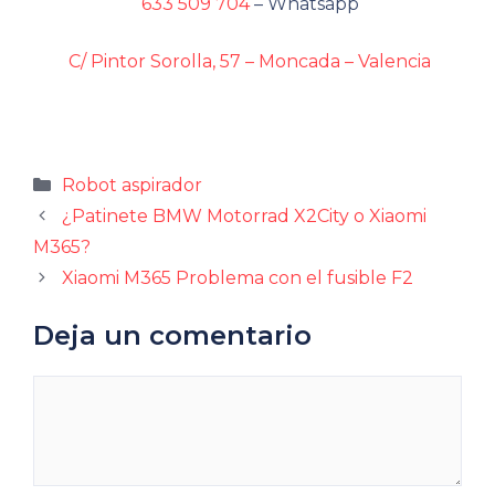
633 509 704
– Whatsapp
C/ Pintor Sorolla, 57 – Moncada – Valencia
Categorías
Robot aspirador
¿Patinete BMW Motorrad X2City o Xiaomi
M365?
Xiaomi M365 Problema con el fusible F2
Deja un comentario
Comentario