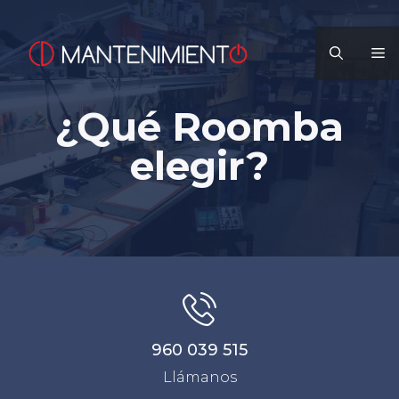
Saltar
al
M
contenido
¿Qué Roomba
elegir?
960 039 515
Llámanos