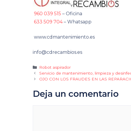
960 039 515
– Oficina
633 509 704
– Whatsapp
www.cdmantenimiento.es
info@cdrecambios.es
Categorías
Robot aspirador
Servicio de mantenimiento, limpieza y desinf
OJO CON LOS FRAUDES EN LAS REPARAC
Deja un comentario
Comentario