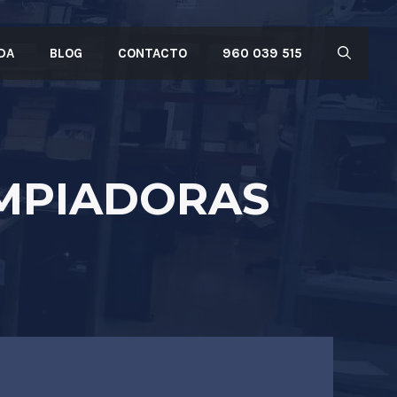
DA
BLOG
CONTACTO
960 039 515
IMPIADORAS