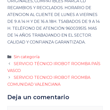
ORIGINALES, COMPATIBLES MARCA CD
RECAMBIOS Y RECICLADOS. HORARIO DE
ATENCION AL CLIENTE DE LUNES A VIERNES
DE 9 A 14 H Y DE 16 A 18H. TSABADOS DE 9 A 14
H. TELÉFONO DE ATENCIÓN 960039515. MAS
DE 14 AÑOS TRABAJANDO EN EL SECTOR.
CALIDAD Y CONFIANZA GARANTIZADA.
Categorías
Sin categoría
SERVICIO TÉCNICO IROBOT ROOMBA PAÍS
VASCO
SERVICIO TECNICO IROBOT ROOMBA
COMUNIDAD VALENCIANA
Deja un comentario
Comentario