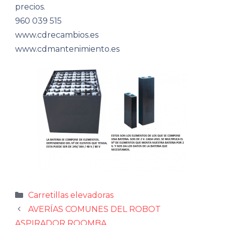
precios.
960 039 515
www.cdrecambios.es
www.cdmantenimiento.es
Categorías
Carretillas elevadoras
AVERÍAS COMUNES DEL ROBOT
ASPIRADOR ROOMBA