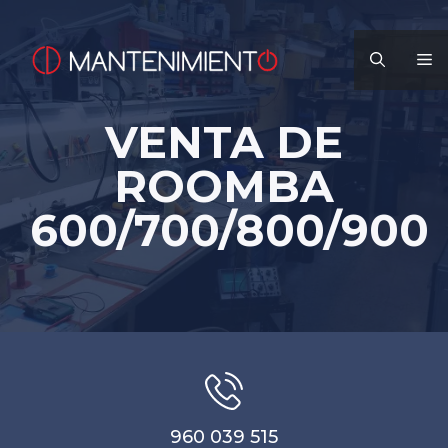
Saltar
al
M
contenido
VENTA DE
ROOMBA
600/700/800/900
960 039 515