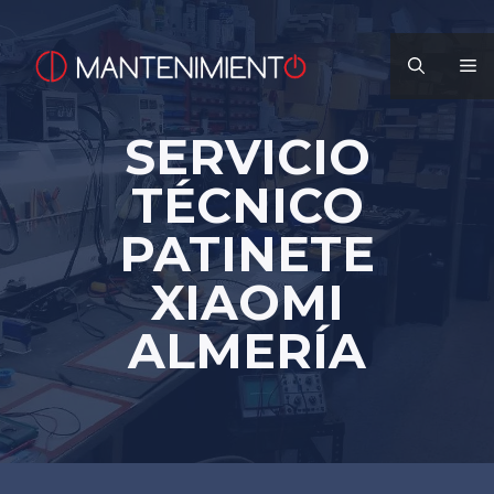
Saltar
al
M
contenido
SERVICIO
TÉCNICO
PATINETE
XIAOMI
ALMERÍA