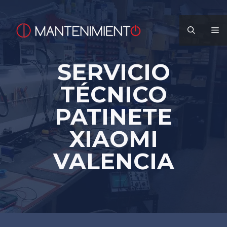
Saltar
al
M
contenido
SERVICIO
TÉCNICO
PATINETE
XIAOMI
VALENCIA